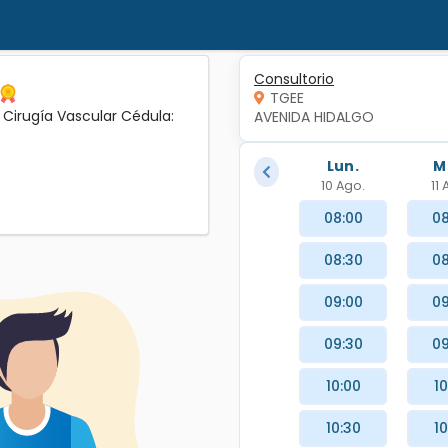
Consultorio
TGEE
y Cirugía Vascular Cédula:
AVENIDA HIDALGO
Lun.
M
10 Ago.
11
08:00
08
08:30
08
09:00
09
09:30
09
10:00
10
10:30
10