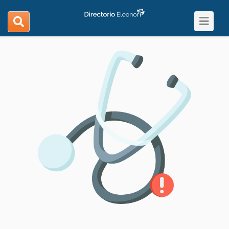
Toggle
search
navigat
navigation