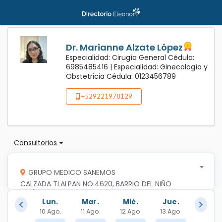
Dr. Marianne Alzate López
Especialidad: Cirugía General Cédula:
6985485416 |
Especialidad: Ginecología y
Obstetricia Cédula: 0123456789
+529221978129
Consultorios
GRUPO MEDICO SANEMOS
CALZADA TLALPAN NO.4620, BARRIO DEL NIÑO 
JESÚS, C.P.14080, TLALPAN, TLALPAN,CIUDAD DE 
Lun.
Mar.
Mié.
Jue.
MEXICO
10 Ago.
11 Ago.
12 Ago.
13 Ago.