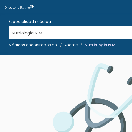
Especialidad médica
Nutriologia N M
Médicos encontrados en:
Ahome
Nutriologia N M