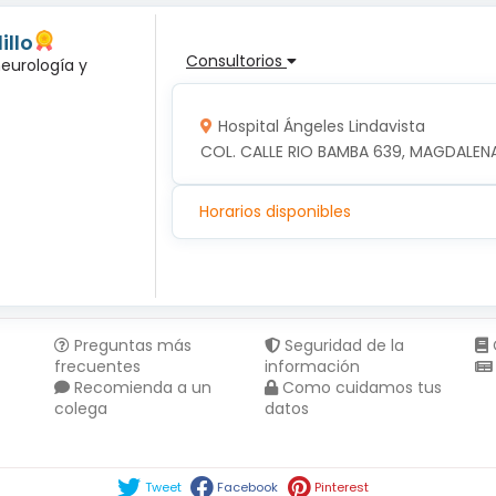
illo
Consultorios
neurología y
Hospital Ángeles Lindavista
COL. CALLE RIO BAMBA 639, MAGDALENA
Horarios disponibles
Preguntas más
Seguridad de la
frecuentes
información
Recomienda a un
Como cuidamos tus
colega
datos
Compartir en :
Tweet
Facebook
Pinterest