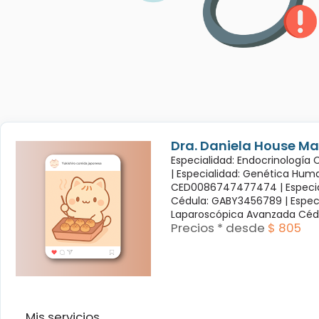
Dra. Daniela House Ma
Especialidad: Endocrinología
|
Especialidad: Genética Hum
CED0086747477474 |
Especi
Cédula: GABY3456789 |
Espec
Laparoscópica Avanzada Céd
Precios * desde
$ 805
Mis servicios