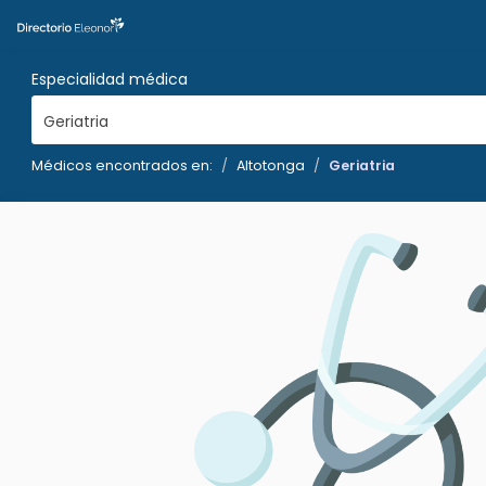
Especialidad médica
Geriatria
Médicos encontrados en:
Altotonga
Geriatria