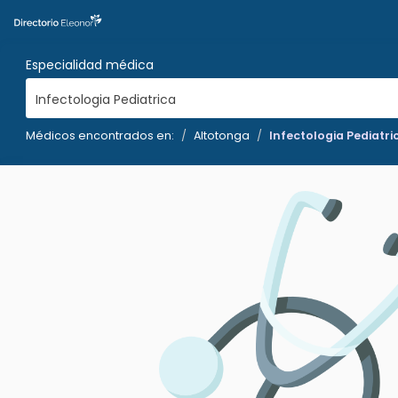
Especialidad médica
Infectologia Pediatrica
Médicos encontrados en:
Altotonga
Infectologia Pediatri