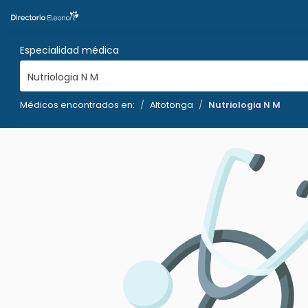
Especialidad médica
Nutriologia N M
Médicos encontrados en:
Altotonga
Nutriologia N M