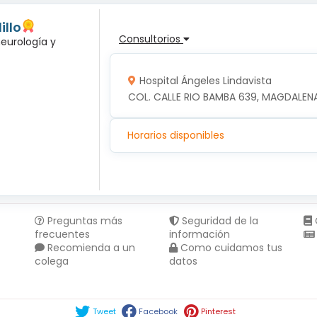
illo
Consultorios
neurología y
Hospital Ángeles Lindavista
COL. CALLE RIO BAMBA 639, MAGDALENA
Horarios disponibles
Preguntas más
Seguridad de la
frecuentes
información
Recomienda a un
Como cuidamos tus
colega
datos
Compartir en :
Tweet
Facebook
Pinterest