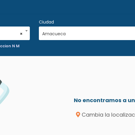
Ciudad
×
Amacueca
uccion N M
No encontramos a un 
Cambia la localizac