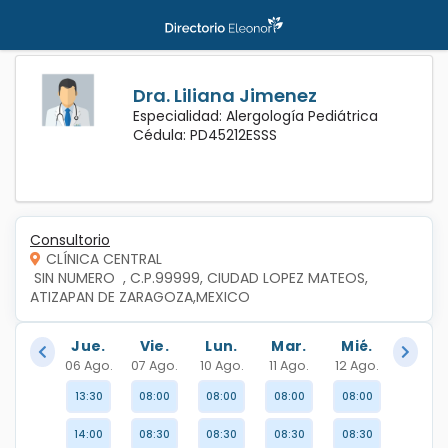
Dra. Liliana Jimenez
Especialidad: Alergología Pediátrica
Cédula: PD45212ESSS
Consultorio
CLÍNICA CENTRAL
 SIN NUMERO  , C.P.99999, CIUDAD LOPEZ MATEOS, 
ATIZAPAN DE ZARAGOZA,MEXICO
Jue.
Vie.
Lun.
Mar.
Mié.
06 Ago.
07 Ago.
10 Ago.
11 Ago.
12 Ago.
13:30
08:00
08:00
08:00
08:00
14:00
08:30
08:30
08:30
08:30