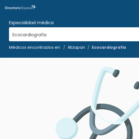
Especialidad médica
Ecocardiografia
Médicos encontrados en:
Atizapan
Ecocardiografia