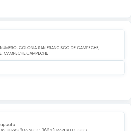
N NUMERO, COLONIA SAN FRANCISCO DE CAMPECHE, 
HE, CAMPECHE,CAMPECHE
Irapuato
LAS HERAS 2DA SECC, 36643 IRAPUATO, GTO.