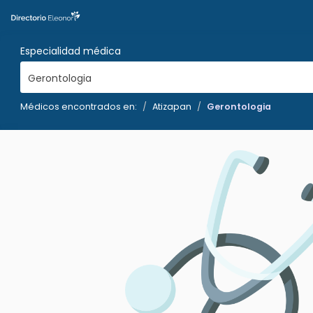
Especialidad médica
Gerontologia
Médicos encontrados en:
Atizapan
Gerontologia