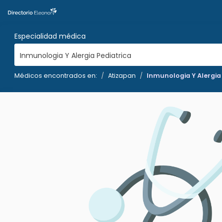
Especialidad médica
Inmunologia Y Alergia Pediatrica
Médicos encontrados en:
Atizapan
Inmunologia Y Alergia