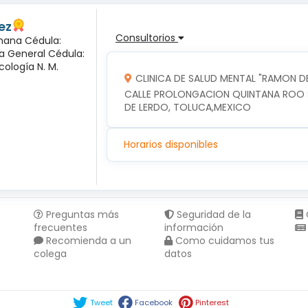
ez
Consultorios
mana Cédula:
ía General Cédula:
cología N. M.
CLINICA DE SALUD MENTAL "RAMON DE
CALLE PROLONGACION QUINTANA ROO SU
DE LERDO, TOLUCA,MEXICO
Horarios disponibles
Preguntas más
Seguridad de la
frecuentes
información
Recomienda a un
Como cuidamos tus
colega
datos
Compartir en :
Tweet
Facebook
Pinterest