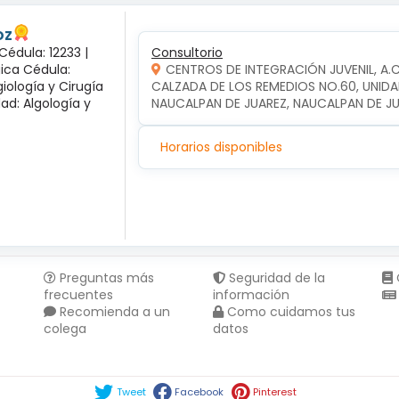
oz
Cédula: 12233 |
Consultorio
gica Cédula:
CENTROS DE INTEGRACIÓN JUVENIL, A.
iología y Cirugía
CALZADA DE LOS REMEDIOS NO.60, UNIDA
dad: Algología y
NAUCALPAN DE JUAREZ, NAUCALPAN DE J
Horarios disponibles
Preguntas más
Seguridad de la
frecuentes
información
Recomienda a un
Como cuidamos tus
colega
datos
Compartir en :
Tweet
Facebook
Pinterest