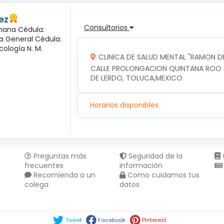
ez
Consultorios
mana Cédula:
ía General Cédula:
cología N. M.
CLINICA DE SALUD MENTAL "RAMON DE
CALLE PROLONGACION QUINTANA ROO SU
DE LERDO, TOLUCA,MEXICO
Horarios disponibles
Preguntas más
Seguridad de la
frecuentes
información
Recomienda a un
Como cuidamos tus
colega
datos
Compartir en :
Tweet
Facebook
Pinterest