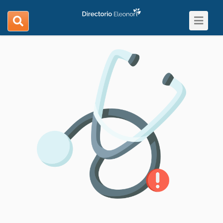
Toggle
search
navigat
navigation