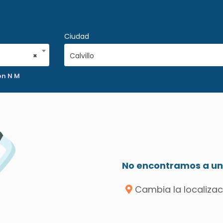
Ciudad
×
Calvillo
on N M
No encontramos a un 
Cambia la localizac