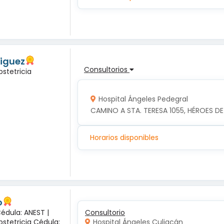
riguez
Consultorios
bstetricia
Hospital Ángeles Pedegral
CAMINO A STA. TERESA 1055, HÉROES 
Horarios disponibles
o
Cédula: ANEST |
Consultorio
bstetricia Cédula:
Hospital Ángeles Culiacán