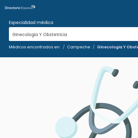
Especialidad médica
Ginecologia Y Obstetricia
Médicos encontrados en:
Campeche
Ginecologia Y Obste