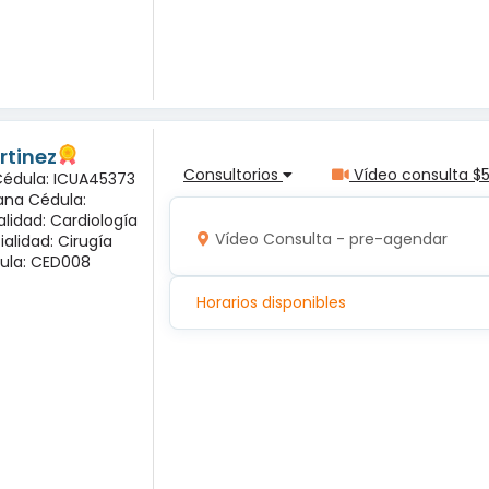
rtinez
Consultorios
Vídeo consulta $
 Cédula: ICUA45373
ana Cédula:
alidad: Cardiología
Vídeo Consulta - pre-agendar
ialidad: Cirugía
ula: CED008
Horarios disponibles