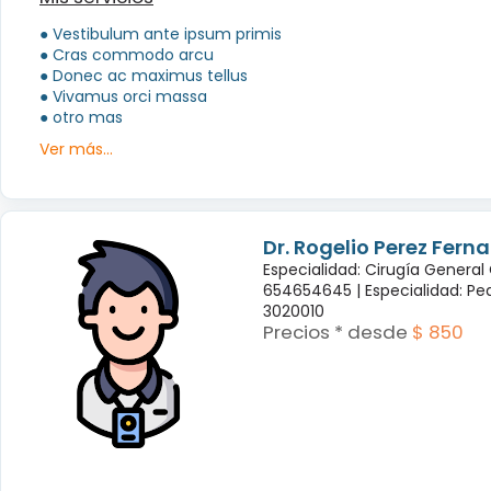
● Vestibulum ante ipsum primis
● Cras commodo arcu
● Donec ac maximus tellus
● Vivamus orci massa
● otro mas
Ver más...
Dr. Rogelio Perez Fern
Especialidad: Cirugía General
654654645 |
Especialidad: Pe
3020010
Precios * desde
$ 850