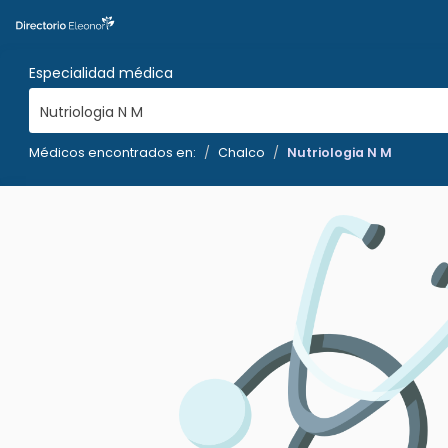
Especialidad médica
Nutriologia N M
Médicos encontrados en:
Chalco
Nutriologia N M