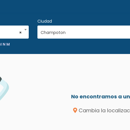
Ciudad
×
Champoton
al N M
No encontramos a un 
Cambia la localizac