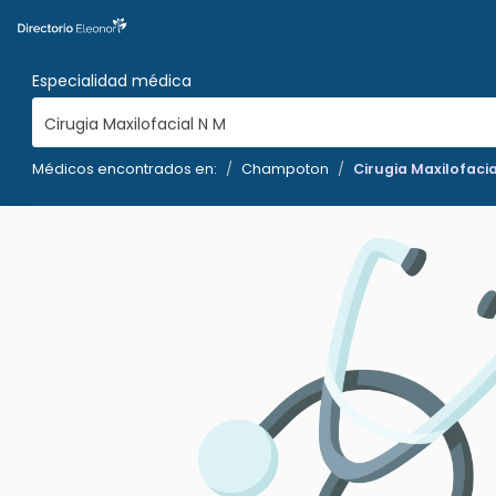
Especialidad médica
Cirugia Maxilofacial N M
Médicos encontrados en:
Champoton
Cirugia Maxilofaci