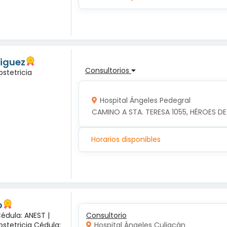
riguez
Consultorios
bstetricia
Hospital Ángeles Pedegral
CAMINO A STA. TERESA 1055, HÉROES 
Horarios disponibles
o
Cédula: ANEST |
Consultorio
bstetricia Cédula:
Hospital Ángeles Culiacán