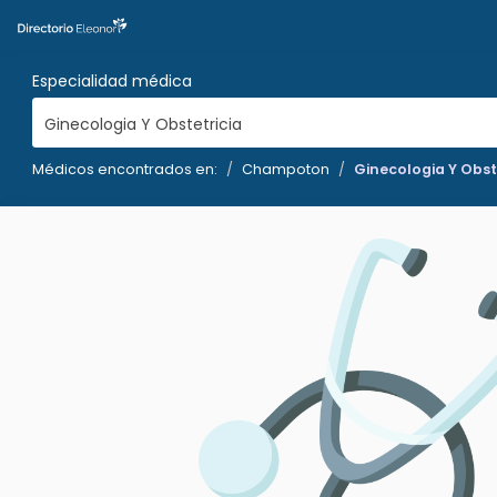
Especialidad médica
Ginecologia Y Obstetricia
Médicos encontrados en:
Champoton
Ginecologia Y Obst