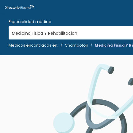
Especialidad médica
Medicina Fisica Y Rehabilitacion
Médicos encontrados en:
Champoton
Medicina Fisica Y R