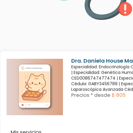
Dra. Daniela House Ma
Especialidad: Endocrinología
|
Especialidad: Genética Hum
CED0086747477474 |
Especi
Cédula: GABY3456789 |
Espec
Laparoscópica Avanzada Céd
Precios * desde
$ 805
Mis servicios