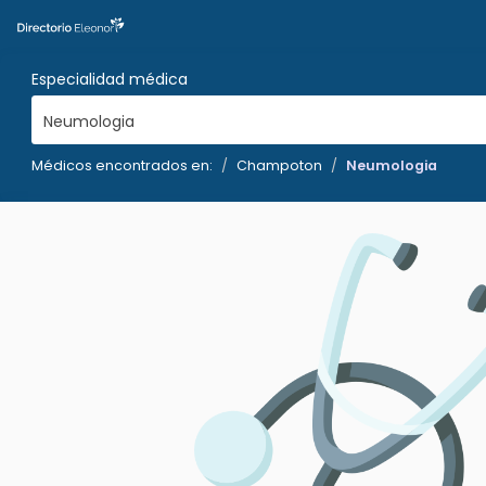
Especialidad médica
Neumologia
Médicos encontrados en:
Champoton
Neumologia