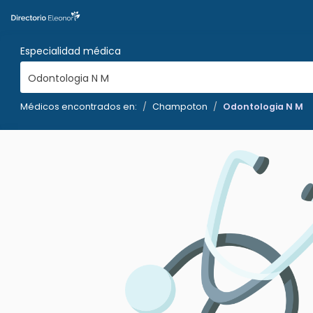
Especialidad médica
Odontologia N M
Médicos encontrados en:
Champoton
Odontologia N M