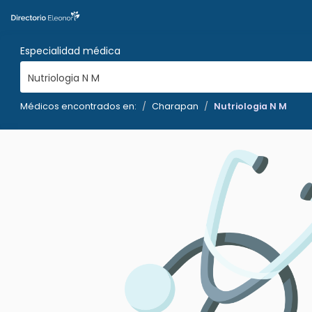
Especialidad médica
Nutriologia N M
Médicos encontrados en:
Charapan
Nutriologia N M