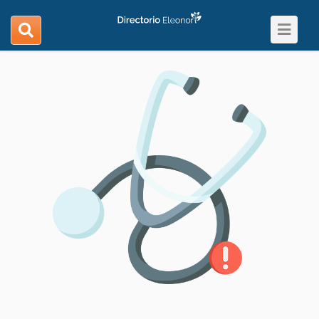
Toggle
search
navigat
navigation