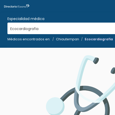
Especialidad médica
Ecocardiografia
Médicos encontrados en:
Chiautempan
Ecocardiografia