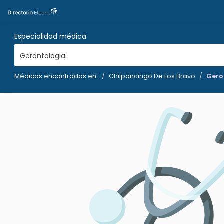
Especialidad médica
Gerontologia
Médicos encontrados en:
Chilpancingo De Los Bravo
Gero