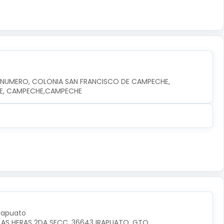
N NUMERO, COLONIA SAN FRANCISCO DE CAMPECHE, 
HE, CAMPECHE,CAMPECHE
Irapuato
LAS HERAS 2DA SECC, 36643 IRAPUATO, GTO.