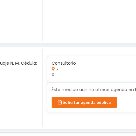
uaje N. M. Cédula:
Consultorio
x
X
Éste médico aún no ofrece agenda en lí
Solicitar agenda pública