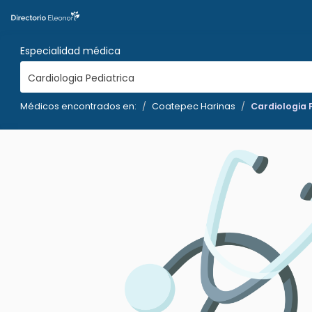
Especialidad médica
Cardiologia Pediatrica
Médicos encontrados en:
Coatepec Harinas
Cardiologia 