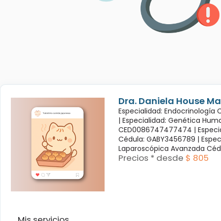
Dra. Daniela House Ma
Especialidad: Endocrinología
|
Especialidad: Genética Hum
CED0086747477474 |
Especi
Cédula: GABY3456789 |
Espec
Laparoscópica Avanzada Céd
Precios * desde
$ 805
Mis servicios