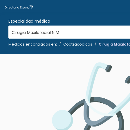
Especialidad médica
Cirugia Maxilofacial N M
Médicos encontrados en:
Coatzacoalcos
Cirugia Maxilof