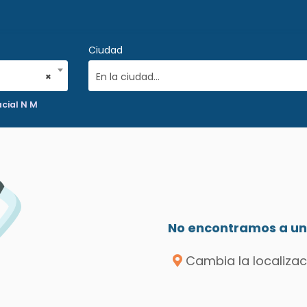
Ciudad
×
En la ciudad...
acial N M
No encontramos a un 
Cambia la localizac