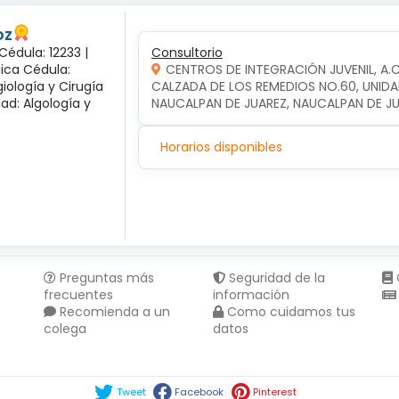
oz
Cédula: 12233 |
Consultorio
gica Cédula:
CENTROS DE INTEGRACIÓN JUVENIL, A.
iología y Cirugía
CALZADA DE LOS REMEDIOS NO.60, UNIDA
dad: Algología y
NAUCALPAN DE JUAREZ, NAUCALPAN DE J
Horarios disponibles
Preguntas más
Seguridad de la
frecuentes
información
Recomienda a un
Como cuidamos tus
colega
datos
Compartir en :
Tweet
Facebook
Pinterest