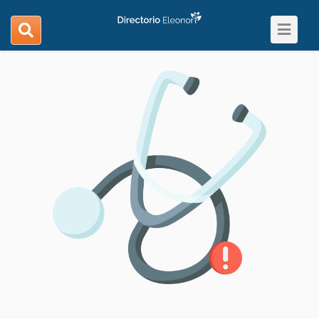
Toggle
search
navigat
navigation