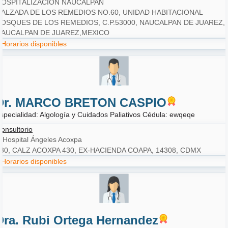
HOSPITALIZACIÓN NAUCALPAN
CALZADA DE LOS REMEDIOS NO.60, UNIDAD HABITACIONAL 
OSQUES DE LOS REMEDIOS, C.P.53000, NAUCALPAN DE JUAREZ, 
NAUCALPAN DE JUAREZ,MEXICO
Horarios disponibles
Dr. MARCO BRETON CASPIO
specialidad: Algología y Cuidados Paliativos Cédula: ewqeqe
onsultorio
Hospital Ángeles Acoxpa
30, CALZ ACOXPA 430, EX-HACIENDA COAPA, 14308, CDMX
Horarios disponibles
Dra. Rubi Ortega Hernandez