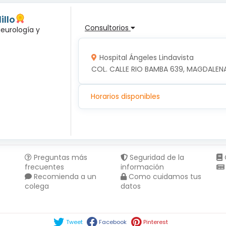
illo
Consultorios
neurología y
Hospital Ángeles Lindavista
COL. CALLE RIO BAMBA 639, MAGDALENA
Horarios disponibles
Preguntas más
Seguridad de la
frecuentes
información
Recomienda a un
Como cuidamos tus
colega
datos
Compartir en :
Tweet
Facebook
Pinterest