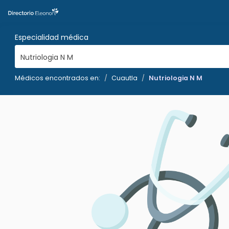
Especialidad médica
Nutriologia N M
Médicos encontrados en:
Cuautla
Nutriologia N M