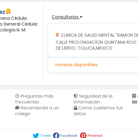
ez
Consultorios
mana Cédula:
ía General Cédula:
cología N. M.
CLINICA DE SALUD MENTAL "RAMON DE
CALLE PROLONGACION QUINTANA ROO SU
DE LERDO, TOLUCA,MEXICO
Horarios disponibles
Preguntas más
Seguridad de la
frecuentes
información
Recomienda a un
Como cuidamos tus
colega
datos
Compartir en :
Tweet
Facebook
Pinterest