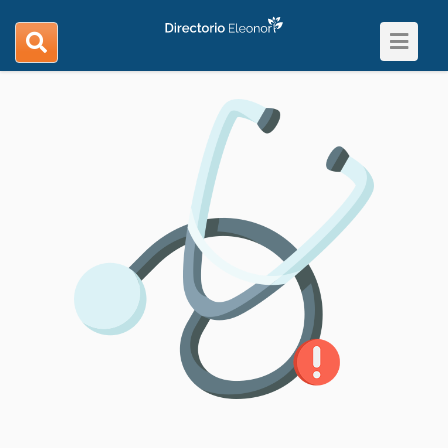
Toggle
search
navigat
navigation