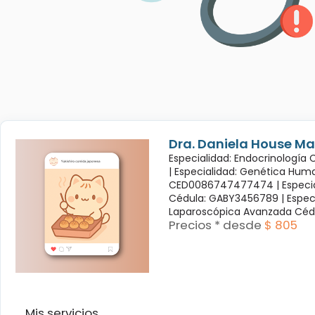
Dra. Daniela House Ma
Especialidad: Endocrinología
|
Especialidad: Genética Hum
CED0086747477474 |
Especi
Cédula: GABY3456789 |
Espec
Laparoscópica Avanzada Céd
Precios * desde
$ 805
Mis servicios