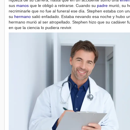
riqueza de su carrera, hasta que en un accidente sufrió una
enfe
sus
manos
que le obligó a retirarse. Cuando su
padre
murió, su h
recriminarle que no fue al funeral ese día. Stephen estaba con un
su
hermano
salió enfadado. Estaba nevando esa noche y hubo un 
hermano murió al ser atropellado. Stephen hizo que su cadáver 
en que la ciencia lo pudiera revivir.