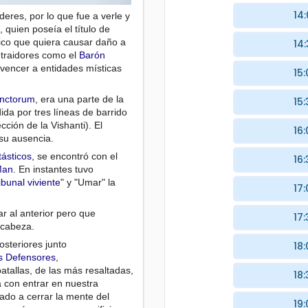
14
eres, por lo que fue a verle y
, quien poseía el título de
ico que quiera causar daño a
14
 traidores como el
Barón
 vencer a entidades místicas
15:
nctorum
, era una parte de la
15:
dida por tres líneas de barrido
cción de la Vishanti). El
16:
 su ausencia.
tásticos
, se encontró con el
16:
Man
. En instantes tuvo
ribunal viviente
" y "Umar" la
17:
r al anterior pero que
17:
 cabeza.
steriores junto
18:
s Defensores
,
atallas, de las más resaltadas,
18:
con entrar en nuestra
gado a cerrar la mente del
19: