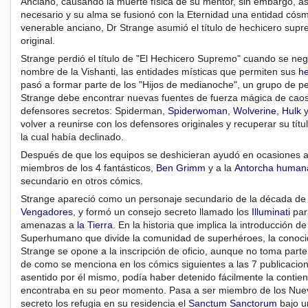
Anciano, causando la muerte física de su mentor, sin embargo, as
necesario y su alma se fusionó con la Eternidad una entidad cósm
venerable anciano, Dr Strange asumió el título de hechicero sup
original.
Strange perdió el título de "El Hechicero Supremo" cuando se ne
nombre de la Vishanti, las entidades místicas que permiten sus
he
pasó a formar parte de los "Hijos de medianoche", un grupo de p
Strange debe encontrar nuevas fuentes de fuerza mágica de caos
defensores secretos: Spiderman,
Spiderwoman
,
Wolverine
,
Hulk
volver a reunirse con los defensores originales y recuperar su tít
la cual había declinado.
Después de que los equipos se deshicieran ayudó en ocasiones a
miembros de los 4 fantásticos,
Ben Grimm
y a la
Antorcha human
secundario en otros cómics.
Strange apareció como un personaje secundario de la década d
Vengadores
, y formó un consejo secreto llamado los
Illuminati
para
amenazas a
la Tierra
. En la historia que implica la introducción d
Superhumano que divide la comunidad de superhéroes, la conoci
Strange se opone a la inscripción de oficio, aunque no toma parte a
de como se menciona en los cómics siguientes a las 7 publicacio
asentido por él mismo, podía haber detenido fácilmente la contie
encontraba en su peor momento. Pasa a ser miembro de los Nu
secreto los refugia en su residencia el
Sanctum Sanctorum
bajo 