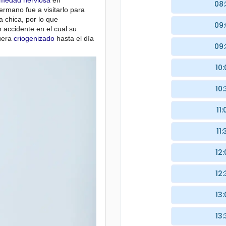
rmedad
nerviosa
en
08
ermano fue a visitarlo para
a chica, por lo que
09
accidente en el cual su
fuera
criogenizado
hasta el día
09
10:
10:
11:
11:
12:
12:
13:
13: