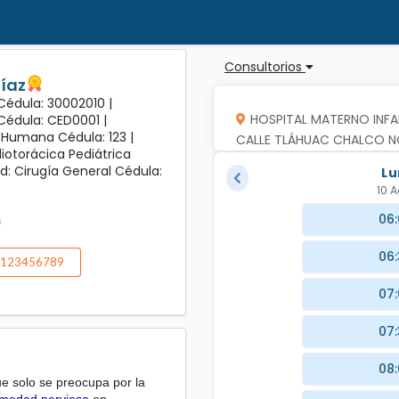
Consultorios
Díaz
 Cédula: 30002010 |
HOSPITAL MATERNO INFA
 Cédula: CED0001 |
 Humana Cédula: 123 |
CALLE TLÁHUAC CHALCO NO.
diotorácica Pediátrica
TLAHUAC,CIUDAD DE MEXI
d: Cirugía General Cédula:
Lu
10 A
06
0
06
123456789
07
07
08
ue solo se preocupa por la