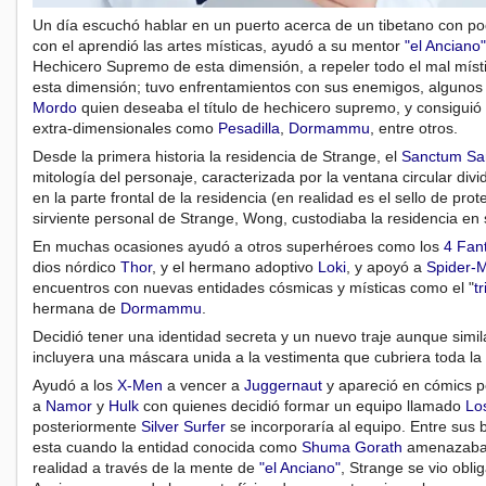
Un día escuchó hablar en un puerto acerca de un tibetano con pod
con el aprendió las artes místicas, ayudó a su mentor
"el Anciano"
Hechicero Supremo de esta dimensión, a repeler todo el mal míst
esta dimensión; tuvo enfrentamientos con sus enemigos, algunos
Mordo
quien deseaba el título de hechicero supremo, y consiguió
extra-dimensionales como
Pesadilla
,
Dormammu
, entre otros.
Desde la primera historia la residencia de Strange, el
Sanctum Sa
mitología del personaje, caracterizada por la ventana circular divi
en la parte frontal de la residencia (en realidad es el sello de prote
sirviente personal de Strange, Wong, custodiaba la residencia en
En muchas ocasiones ayudó a otros superhéroes como los
4 Fan
dios nórdico
Thor
, y el hermano adoptivo
Loki
, y apoyó a
Spider-
encuentros con nuevas entidades cósmicas y místicas como el "
t
hermana de
Dormammu
.
Decidió tener una identidad secreta y un nuevo traje aunque simila
incluyera una máscara unida a la vestimenta que cubriera toda la
Ayudó a los
X-Men
a vencer a
Juggernaut
y apareció en cómics po
a
Namor
y
Hulk
con quienes decidió formar un equipo llamado
Lo
posteriormente
Silver Surfer
se incorporaría al equipo. Entre sus b
esta cuando la entidad conocida como
Shuma Gorath
amenazaba 
realidad a través de la mente de
"el Anciano"
, Strange se vio obli