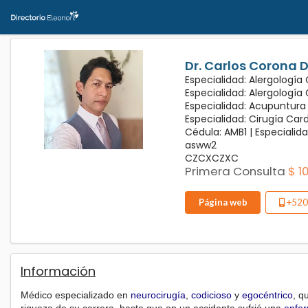
Dr. Carlos Corona 
Especialidad: Alergología
Especialidad: Alergología
Especialidad: Acupuntura
Especialidad: Cirugía Car
Cédula: AMB1 |
Especialida
asww2
CZCXCZXC
Primera Consulta
$ 1
Página web
+520
Información
Médico especializado en
neurocirugía
,
codicioso
y
egocéntrico
, q