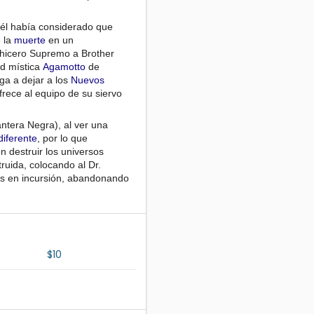
él había considerado que
 la
muerte
en un
chicero Supremo a Brother
ad mística
Agamotto
de
iga a dejar a los
Nuevos
rece al equipo de su siervo
ntera Negra), al ver una
diferente
, por lo que
destruir los universos
ruida, colocando al Dr.
etas en incursión, abandonando
$10