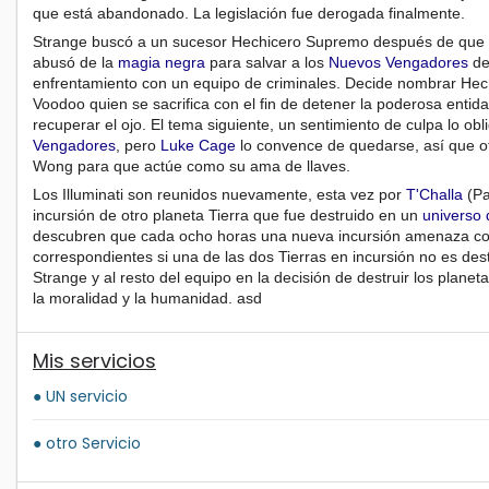
que está abandonado. La legislación fue derogada finalmente.
Strange buscó a un sucesor Hechicero Supremo después de que 
abusó de la
magia negra
para salvar a los
Nuevos Vengadores
de
enfrentamiento con un equipo de criminales. Decide nombrar He
Voodoo quien se sacrifica con el fin de detener la poderosa entid
recuperar el ojo. El tema siguiente, un sentimiento de culpa lo obl
Vengadores
, pero
Luke Cage
lo convence de quedarse, así que of
Wong para que actúe como su ama de llaves.
Los Illuminati son reunidos nuevamente, esta vez por
T'Challa
(Pa
incursión de otro planeta Tierra que fue destruido en un
universo 
descubren que cada ocho horas una nueva incursión amenaza con 
correspondientes si una de las dos Tierras en incursión no es dest
Strange y al resto del equipo en la decisión de destruir los plan
la moralidad y la humanidad. asd
Mis servicios
● UN servicio
● otro Servicio