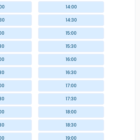
:00
14:00
:30
14:30
00
15:00
30
15:30
00
16:00
30
16:30
00
17:00
30
17:30
00
18:00
30
18:30
00
19:00