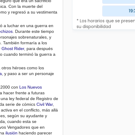
eguró que era un sacrificio
ica. Con la muerte del
19:
remo y regresó a su vestimenta
* Los horarios que se pres
gó a luchar en una guerra en
su disponibilidad
chizos
. Durante este tiempo
ersonajes sobrenaturales, y
. También formaría a los
y
Ghost Rider
, para después
ulo cuando terminó la guerra a
 otros héroes como los
a
, y paso a ser un personaje
e 2000 con
Los Nuevos
 hacer frente a futuras
e una ley federal de Registro de
da serie de cómics
Civil War
,
ctiva en el conflicto, más allá
nes, según su ayudante y
nda, cuando esta se
evos Vengadores que en
una
ilusión
haciendo parecer