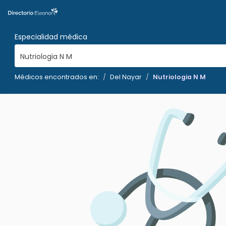
Especialidad médica
Nutriologia N M
Médicos encontrados en:
Del Nayar
Nutriologia N M