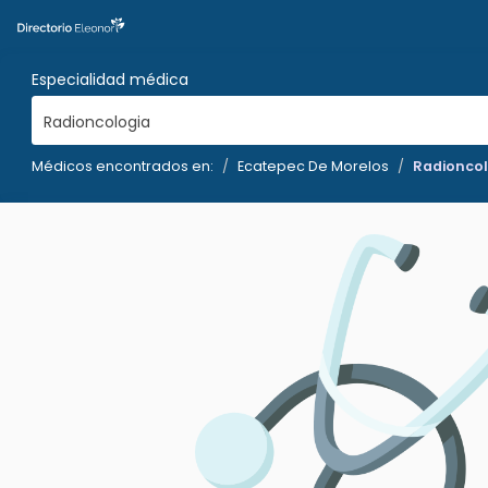
Especialidad médica
Radioncologia
Médicos encontrados en:
Ecatepec De Morelos
Radioncol