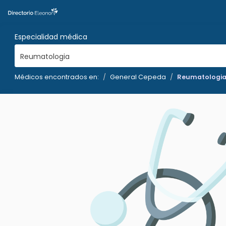
Especialidad médica
Reumatologia
Médicos encontrados en:
General Cepeda
Reumatologi