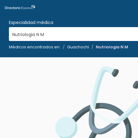
Especialidad médica
Nutriologia N M
Médicos encontrados en:
Guachochi
Nutriologia N M