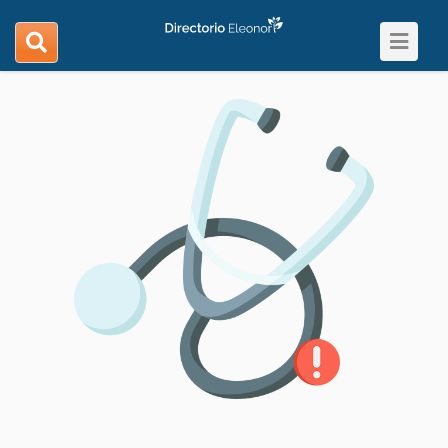
Toggle
search
navigat
navigation