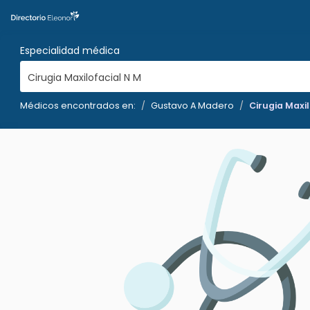
Especialidad médica
Cirugia Maxilofacial N M
Médicos encontrados en:
Gustavo A Madero
Cirugia Maxi