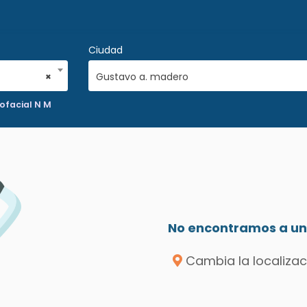
Ciudad
×
Gustavo a. madero
lofacial N M
No encontramos a un 
Cambia la localizac